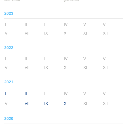
2023
I
II
III
IV
V
VI
VII
VIII
IX
X
XI
XII
2022
I
II
III
IV
V
VI
VII
VIII
IX
X
XI
XII
2021
I
II
III
IV
V
VI
VII
VIII
IX
X
XI
XII
2020