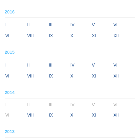
2016
I
II
III
IV
V
VI
VII
VIII
IX
X
XI
XII
2015
I
II
III
IV
V
VI
VII
VIII
IX
X
XI
XII
2014
I
II
III
IV
V
VI
VII
VIII
IX
X
XI
XII
2013