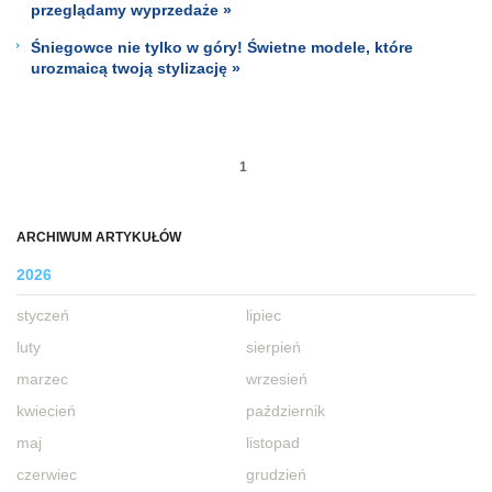
przeglądamy wyprzedaże »
Śniegowce nie tylko w góry! Świetne modele, które
urozmaicą twoją stylizację »
1
ARCHIWUM ARTYKUŁÓW
2026
styczeń
lipiec
luty
sierpień
marzec
wrzesień
kwiecień
październik
maj
listopad
czerwiec
grudzień