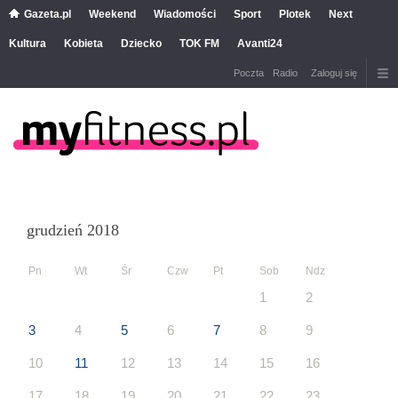
Gazeta.pl
Weekend
Wiadomości
Sport
Plotek
Next
Kultura
Kobieta
Dziecko
TOK FM
Avanti24
Poczta
Radio
Zaloguj się
grudzień 2018
Pn
Wt
Śr
Czw
Pt
Sob
Ndz
1
2
3
4
5
6
7
8
9
10
11
12
13
14
15
16
17
18
19
20
21
22
23