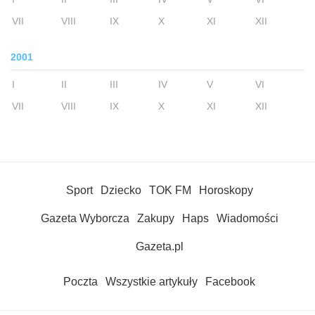
VII
VIII
IX
X
XI
XII
2001
I
II
III
IV
V
VI
VII
VIII
IX
X
XI
XII
Sport
Dziecko
TOK FM
Horoskopy
Gazeta Wyborcza
Zakupy
Haps
Wiadomości
Gazeta.pl
Poczta
Wszystkie artykuły
Facebook