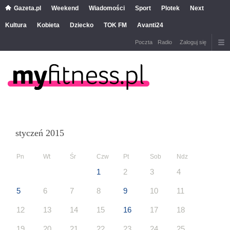
Gazeta.pl
Weekend
Wiadomości
Sport
Plotek
Next
Kultura
Kobieta
Dziecko
TOK FM
Avanti24
Poczta
Radio
Zaloguj się
styczeń 2015
Pn
Wt
Śr
Czw
Pt
Sob
Ndz
1
2
3
4
5
6
7
8
9
10
11
12
13
14
15
16
17
18
19
20
21
22
23
24
25