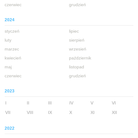
czerwiec
grudzień
2024
styczeń
lipiec
luty
sierpień
marzec
wrzesień
kwiecień
październik
maj
listopad
czerwiec
grudzień
2023
I
II
III
IV
V
VI
VII
VIII
IX
X
XI
XII
2022