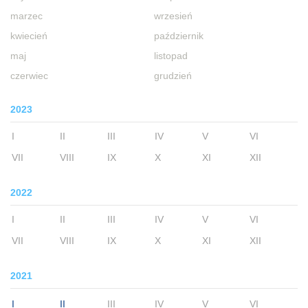
marzec
wrzesień
kwiecień
październik
maj
listopad
czerwiec
grudzień
2023
I
II
III
IV
V
VI
VII
VIII
IX
X
XI
XII
2022
I
II
III
IV
V
VI
VII
VIII
IX
X
XI
XII
2021
I
II
III
IV
V
VI