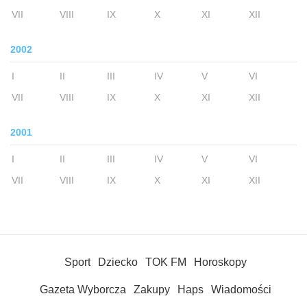
VII
VIII
IX
X
XI
XII
2002
I
II
III
IV
V
VI
VII
VIII
IX
X
XI
XII
2001
I
II
III
IV
V
VI
VII
VIII
IX
X
XI
XII
Sport
Dziecko
TOK FM
Horoskopy
Gazeta Wyborcza
Zakupy
Haps
Wiadomości