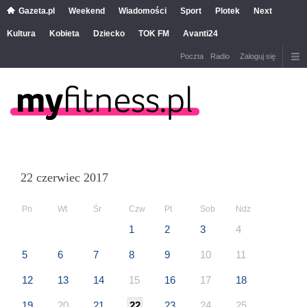
Gazeta.pl
Weekend
Wiadomości
Sport
Plotek
Next
Kultura
Kobieta
Dziecko
TOK FM
Avanti24
Poczta
Radio
Zaloguj się
22 czerwiec 2017
Pn
Wt
Śr
Czw
Pt
Sob
Ndz
1
2
3
4
5
6
7
8
9
10
11
12
13
14
15
16
17
18
19
20
21
22
23
24
25