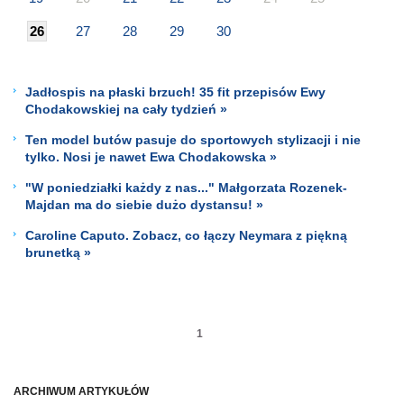
26
27
28
29
30
Jadłospis na płaski brzuch! 35 fit przepisów Ewy
Chodakowskiej na cały tydzień »
Ten model butów pasuje do sportowych stylizacji i nie
tylko. Nosi je nawet Ewa Chodakowska »
"W poniedziałki każdy z nas..." Małgorzata Rozenek-
Majdan ma do siebie dużo dystansu! »
Caroline Caputo. Zobacz, co łączy Neymara z piękną
brunetką »
1
ARCHIWUM ARTYKUŁÓW