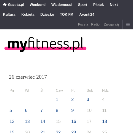
Gazeta.pl
Weekend
Wiadomości
Sport
Plotek
Next
Kultura
Kobieta
Dziecko
TOK FM
Avanti24
Poczta
Radio
Zaloguj się
26 czerwiec 2017
Pn
Wt
Śr
Czw
Pt
Sob
Ndz
1
2
3
4
5
6
7
8
9
10
11
12
13
14
15
16
17
18
19
20
21
22
23
24
25