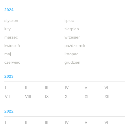
2024
styczeń
lipiec
luty
sierpień
marzec
wrzesień
kwiecień
październik
maj
listopad
czerwiec
grudzień
2023
I
II
III
IV
V
VI
VII
VIII
IX
X
XI
XII
2022
I
II
III
IV
V
VI