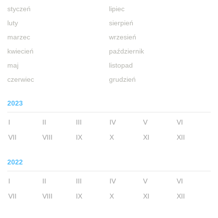
styczeń
lipiec
luty
sierpień
marzec
wrzesień
kwiecień
październik
maj
listopad
czerwiec
grudzień
2023
I
II
III
IV
V
VI
VII
VIII
IX
X
XI
XII
2022
I
II
III
IV
V
VI
VII
VIII
IX
X
XI
XII