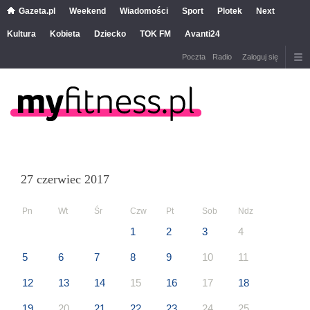
Gazeta.pl
Weekend
Wiadomości
Sport
Plotek
Next
Kultura
Kobieta
Dziecko
TOK FM
Avanti24
Poczta
Radio
Zaloguj się
27 czerwiec 2017
Pn
Wt
Śr
Czw
Pt
Sob
Ndz
1
2
3
4
5
6
7
8
9
10
11
12
13
14
15
16
17
18
19
20
21
22
23
24
25