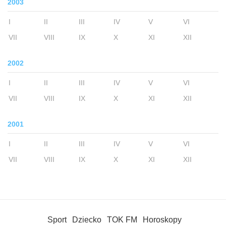
2003
I
II
III
IV
V
VI
VII
VIII
IX
X
XI
XII
2002
I
II
III
IV
V
VI
VII
VIII
IX
X
XI
XII
2001
I
II
III
IV
V
VI
VII
VIII
IX
X
XI
XII
Sport
Dziecko
TOK FM
Horoskopy