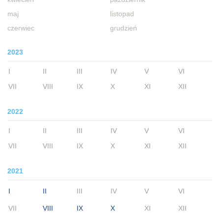
maj
listopad
czerwiec
grudzień
2023
I
II
III
IV
V
VI
VII
VIII
IX
X
XI
XII
2022
I
II
III
IV
V
VI
VII
VIII
IX
X
XI
XII
2021
I
II
III
IV
V
VI
VII
VIII
IX
X
XI
XII