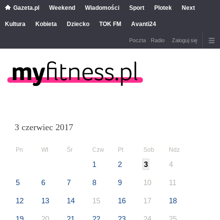
Gazeta.pl
Weekend
Wiadomości
Sport
Plotek
Next
Kultura
Kobieta
Dziecko
TOK FM
Avanti24
Poczta
Radio
Zaloguj się
3 czerwiec 2017
Pn
Wt
Śr
Czw
Pt
Sob
Ndz
1
2
3
4
5
6
7
8
9
10
11
12
13
14
15
16
17
18
19
20
21
22
23
24
25