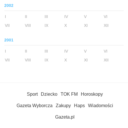
2002
I
II
III
IV
V
VI
VII
VIII
IX
X
XI
XII
2001
I
II
III
IV
V
VI
VII
VIII
IX
X
XI
XII
Sport
Dziecko
TOK FM
Horoskopy
Gazeta Wyborcza
Zakupy
Haps
Wiadomości
Gazeta.pl