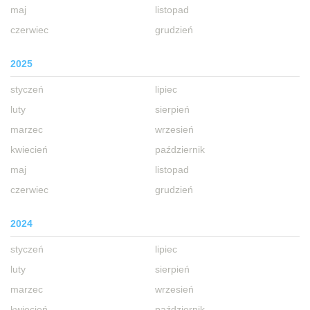
maj
listopad
czerwiec
grudzień
2025
styczeń
lipiec
luty
sierpień
marzec
wrzesień
kwiecień
październik
maj
listopad
czerwiec
grudzień
2024
styczeń
lipiec
luty
sierpień
marzec
wrzesień
kwiecień
październik