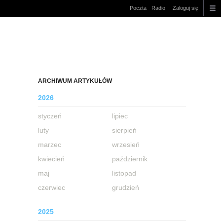
Poczta
Radio
Zaloguj się
ARCHIWUM ARTYKUŁÓW
2026
styczeń
lipiec
luty
sierpień
marzec
wrzesień
kwiecień
październik
maj
listopad
czerwiec
grudzień
2025