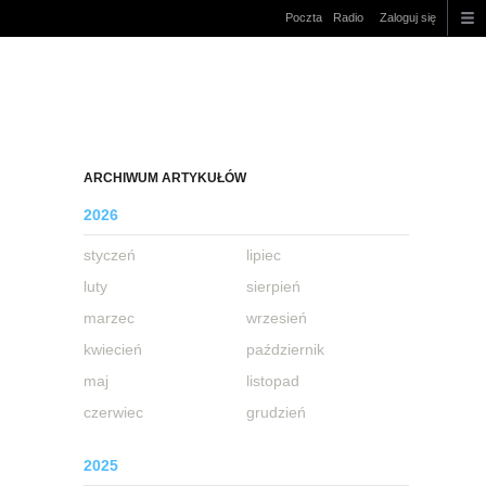
Poczta
Radio
Zaloguj się
ARCHIWUM ARTYKUŁÓW
2026
styczeń
lipiec
luty
sierpień
marzec
wrzesień
kwiecień
październik
maj
listopad
czerwiec
grudzień
2025