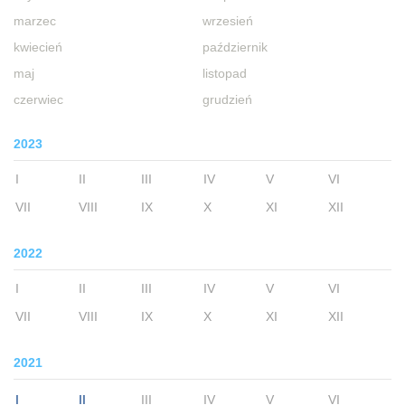
marzec
wrzesień
kwiecień
październik
maj
listopad
czerwiec
grudzień
2023
I
II
III
IV
V
VI
VII
VIII
IX
X
XI
XII
2022
I
II
III
IV
V
VI
VII
VIII
IX
X
XI
XII
2021
I
II
III
IV
V
VI