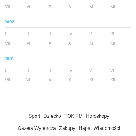
VII
VIII
IX
X
XI
XII
2002
I
II
III
IV
V
VI
VII
VIII
IX
X
XI
XII
2001
I
II
III
IV
V
VI
VII
VIII
IX
X
XI
XII
Sport
Dziecko
TOK FM
Horoskopy
Gazeta Wyborcza
Zakupy
Haps
Wiadomości