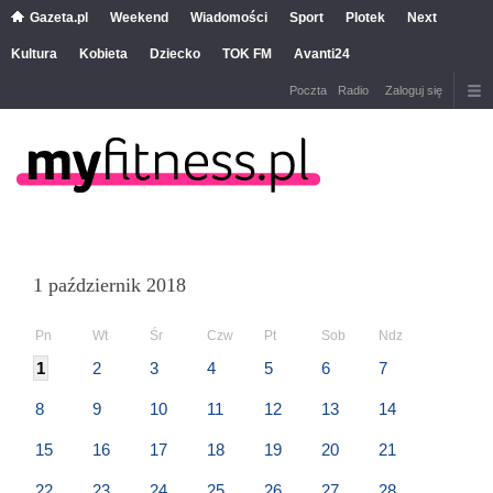
Gazeta.pl
Weekend
Wiadomości
Sport
Plotek
Next
Kultura
Kobieta
Dziecko
TOK FM
Avanti24
Poczta
Radio
Zaloguj się
1 październik 2018
Pn
Wt
Śr
Czw
Pt
Sob
Ndz
1
2
3
4
5
6
7
8
9
10
11
12
13
14
15
16
17
18
19
20
21
22
23
24
25
26
27
28