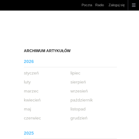
Poczta
Radio
Zaloguj się
ARCHIWUM ARTYKUŁÓW
2026
styczeń
lipiec
luty
sierpień
marzec
wrzesień
kwiecień
październik
maj
listopad
czerwiec
grudzień
2025