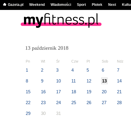
Gazeta.pl
Weekend
Wiadomości
Sport
Plotek
Next
Kultu
13 październik 2018
Pn
Wt
Śr
Czw
Pt
Sob
Ndz
1
2
3
4
5
6
7
8
9
10
11
12
13
14
15
16
17
18
19
20
21
22
23
24
25
26
27
28
29
30
31