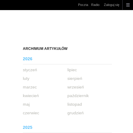
Poczta
Radio
Zaloguj się
ARCHIWUM ARTYKUŁÓW
2026
styczeń
lipiec
luty
sierpień
marzec
wrzesień
kwiecień
październik
maj
listopad
czerwiec
grudzień
2025