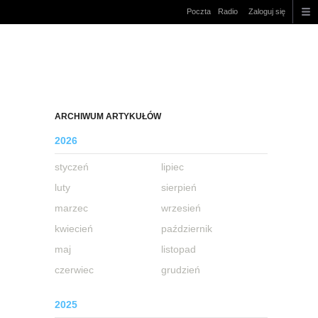
Poczta
Radio
Zaloguj się
ARCHIWUM ARTYKUŁÓW
2026
styczeń
lipiec
luty
sierpień
marzec
wrzesień
kwiecień
październik
maj
listopad
czerwiec
grudzień
2025