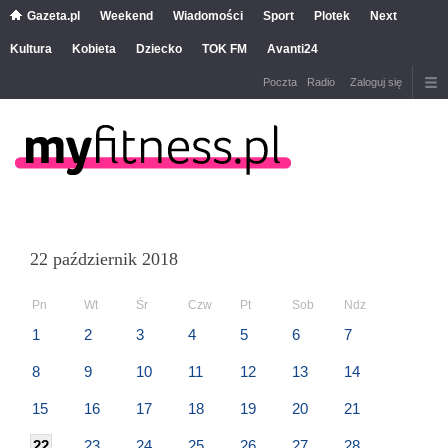
Gazeta.pl
Weekend
Wiadomości
Sport
Plotek
Next
Kultura
Kobieta
Dziecko
TOK FM
Avanti24
Poczta
Radio
Zaloguj się
22 październik 2018
Pn
Wt
Śr
Czw
Pt
Sob
Ndz
1
2
3
4
5
6
7
8
9
10
11
12
13
14
15
16
17
18
19
20
21
22
23
24
25
26
27
28