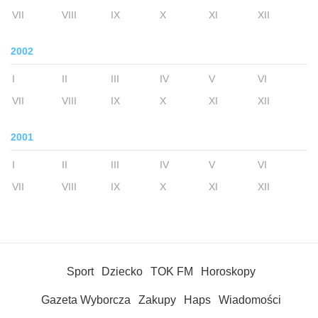
VII
VIII
IX
X
XI
XII
2002
I
II
III
IV
V
VI
VII
VIII
IX
X
XI
XII
2001
I
II
III
IV
V
VI
VII
VIII
IX
X
XI
XII
Sport
Dziecko
TOK FM
Horoskopy
Gazeta Wyborcza
Zakupy
Haps
Wiadomości