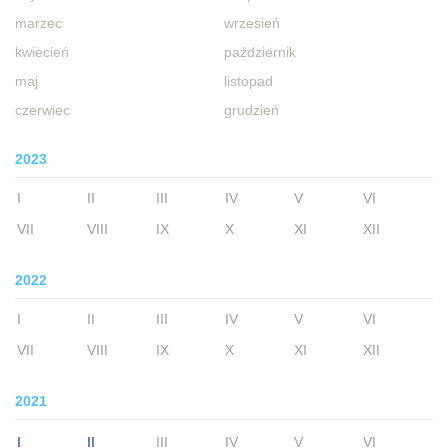
marzec
wrzesień
kwiecień
październik
maj
listopad
czerwiec
grudzień
2023
I
II
III
IV
V
VI
VII
VIII
IX
X
XI
XII
2022
I
II
III
IV
V
VI
VII
VIII
IX
X
XI
XII
2021
I
II
III
IV
V
VI