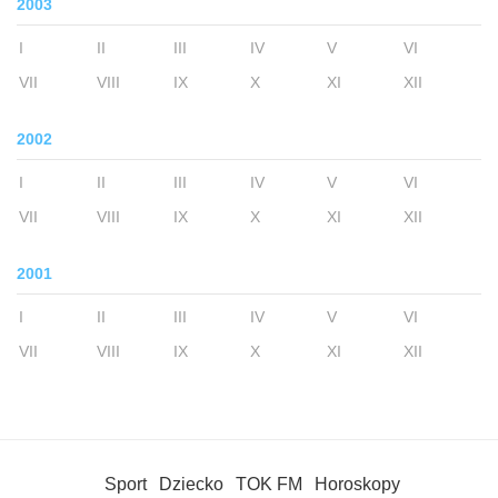
2003
I
II
III
IV
V
VI
VII
VIII
IX
X
XI
XII
2002
I
II
III
IV
V
VI
VII
VIII
IX
X
XI
XII
2001
I
II
III
IV
V
VI
VII
VIII
IX
X
XI
XII
Sport
Dziecko
TOK FM
Horoskopy