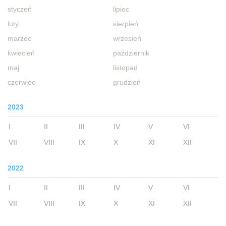
styczeń
lipiec
luty
sierpień
marzec
wrzesień
kwiecień
październik
maj
listopad
czerwiec
grudzień
2023
I
II
III
IV
V
VI
VII
VIII
IX
X
XI
XII
2022
I
II
III
IV
V
VI
VII
VIII
IX
X
XI
XII