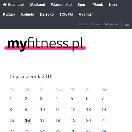
Gazeta.pl
Weekend
Wiadomości
Sport
Plotek
Next
Kultura
Kobieta
Dziecko
TOK FM
Avanti24
Poczta
Radio
Zaloguj się
16 październik 2018
Pn
Wt
Śr
Czw
Pt
Sob
Ndz
1
2
3
4
5
6
7
8
9
10
11
12
13
14
15
16
17
18
19
20
21
22
23
24
25
26
27
28