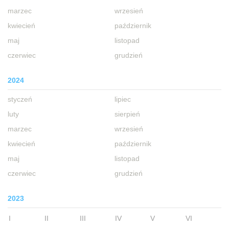
marzec
wrzesień
kwiecień
październik
maj
listopad
czerwiec
grudzień
2024
styczeń
lipiec
luty
sierpień
marzec
wrzesień
kwiecień
październik
maj
listopad
czerwiec
grudzień
2023
I
II
III
IV
V
VI