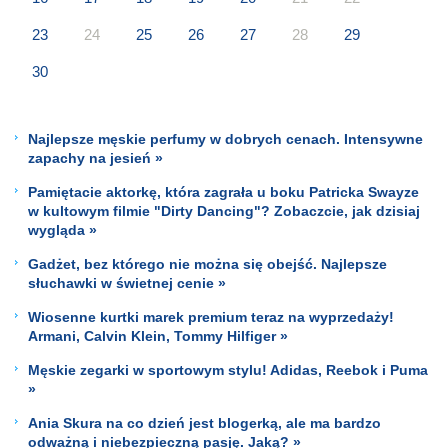
23
24
25
26
27
28
29
30
Najlepsze męskie perfumy w dobrych cenach. Intensywne
zapachy na jesień »
Pamiętacie aktorkę, która zagrała u boku Patricka Swayze
w kultowym filmie "Dirty Dancing"? Zobaczcie, jak dzisiaj
wygląda »
Gadżet, bez którego nie można się obejść. Najlepsze
słuchawki w świetnej cenie »
Wiosenne kurtki marek premium teraz na wyprzedaży!
Armani, Calvin Klein, Tommy Hilfiger »
Męskie zegarki w sportowym stylu! Adidas, Reebok i Puma
»
Ania Skura na co dzień jest blogerką, ale ma bardzo
odważną i niebezpieczną pasję. Jaką? »