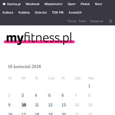
Gazeta.pl
Weekend
Wiadomości
Sport
Plotek
Next
Kultura
Kobieta
Dziecko
TOK FM
Avanti24
Poczta
Radio
Zaloguj się
10 kwiecień 2018
Pn
Wt
Śr
Czw
Pt
Sob
Ndz
1
2
3
4
5
6
7
8
9
10
11
12
13
14
15
16
17
18
19
20
21
22