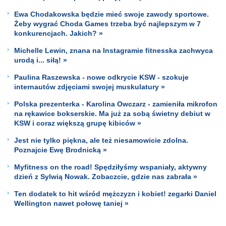
Ewa Chodakowska będzie mieć swoje zawody sportowe.
Żeby wygrać Choda Games trzeba być najlepszym w 7
konkurencjach. Jakich? »
Michelle Lewin, znana na Instagramie fitnesska zachwyca
urodą i... siłą! »
Paulina Raszewska - nowe odkrycie KSW - szokuje
internautów zdjęciami swojej muskulatury »
Polska prezenterka - Karolina Owczarz - zamieniła mikrofon
na rękawice bokserskie. Ma już za sobą świetny debiut w
KSW i coraz większą grupę kibiców »
Jest nie tylko piękna, ale też niesamowicie zdolna.
Poznajcie Ewę Brodnicką »
Myfitness on the road! Spędziłyśmy wspaniały, aktywny
dzień z Sylwią Nowak. Zobaczcie, gdzie nas zabrała »
Ten dodatek to hit wśród mężczyzn i kobiet! zegarki Daniel
Wellington nawet połowę taniej »