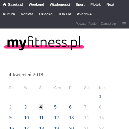
Gazeta.pl
Weekend
Wiadomości
Sport
Plotek
Next
Kultura
Kobieta
Dziecko
TOK FM
Avanti24
Poczta
Radio
Zaloguj się
4 kwiecień 2018
Pn
Wt
Śr
Czw
Pt
Sob
Ndz
1
2
3
4
5
6
7
8
9
10
11
12
13
14
15
16
17
18
19
20
21
22