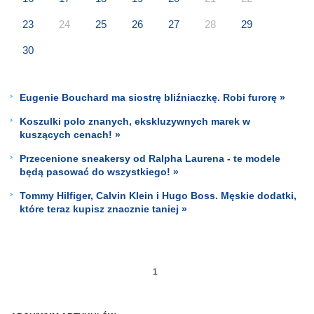
23
24
25
26
27
28
29
30
Eugenie Bouchard ma siostrę bliźniaczkę. Robi furorę »
Koszulki polo znanych, ekskluzywnych marek w
kuszących cenach! »
Przecenione sneakersy od Ralpha Laurena - te modele
będą pasować do wszystkiego! »
Tommy Hilfiger, Calvin Klein i Hugo Boss. Męskie dodatki,
które teraz kupisz znacznie taniej »
1