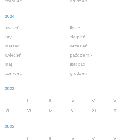
czerwiec
grudzień
2024
styczeń
lipiec
luty
sierpień
marzec
wrzesień
kwiecień
październik
maj
listopad
czerwiec
grudzień
2023
I
II
III
IV
V
VI
VII
VIII
IX
X
XI
XII
2022
I
II
III
IV
V
VI