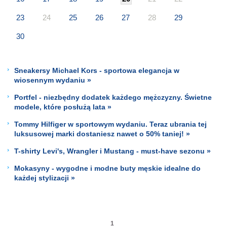
23
24
25
26
27
28
29
30
Sneakersy Michael Kors - sportowa elegancja w
wiosennym wydaniu »
Portfel - niezbędny dodatek każdego mężczyzny. Świetne
modele, które posłużą lata »
Tommy Hilfiger w sportowym wydaniu. Teraz ubrania tej
luksusowej marki dostaniesz nawet o 50% taniej! »
T-shirty Levi's, Wrangler i Mustang - must-have sezonu »
Mokasyny - wygodne i modne buty męskie idealne do
każdej stylizacji »
1