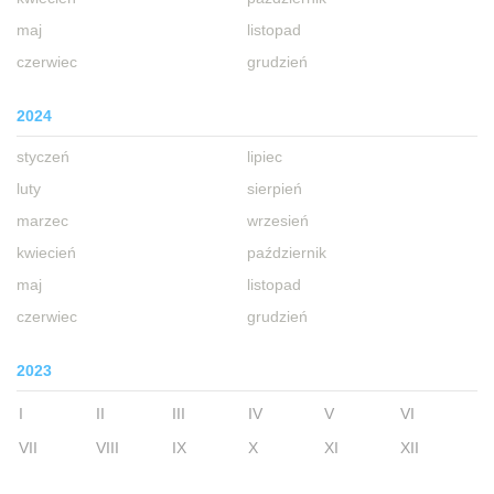
maj
listopad
czerwiec
grudzień
2024
styczeń
lipiec
luty
sierpień
marzec
wrzesień
kwiecień
październik
maj
listopad
czerwiec
grudzień
2023
I
II
III
IV
V
VI
VII
VIII
IX
X
XI
XII