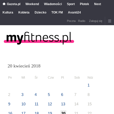
Gazeta.pl
Weekend
Wiadomości
Sport
Plotek
Next
Kultura
Kobieta
Dziecko
TOK FM
Avanti24
Poczta
Radio
Zaloguj się
20 kwiecień 2018
Pn
Wt
Śr
Czw
Pt
Sob
Ndz
1
2
3
4
5
6
7
8
9
10
11
12
13
14
15
16
17
18
19
20
21
22