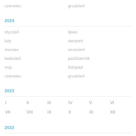
czerwiec
grudzień
2024
styczeń
lipiec
luty
sierpień
marzec
wrzesień
kwiecień
październik
maj
listopad
czerwiec
grudzień
2023
I
II
III
IV
V
VI
VII
VIII
IX
X
XI
XII
2022