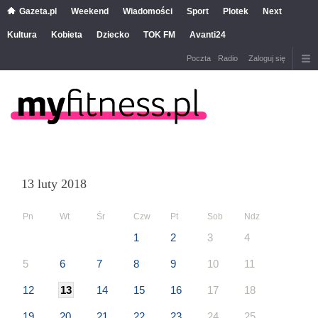
Gazeta.pl
Weekend
Wiadomości
Sport
Plotek
Next
Kultura
Kobieta
Dziecko
TOK FM
Avanti24
Poczta
Radio
Zaloguj się
13 luty 2018
Pn
Wt
Śr
Czw
Pt
Sob
Ndz
1
2
3
4
5
6
7
8
9
10
11
12
13
14
15
16
17
18
19
20
21
22
23
24
25