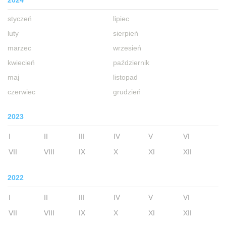
2024
styczeń
lipiec
luty
sierpień
marzec
wrzesień
kwiecień
październik
maj
listopad
czerwiec
grudzień
2023
I
II
III
IV
V
VI
VII
VIII
IX
X
XI
XII
2022
I
II
III
IV
V
VI
VII
VIII
IX
X
XI
XII