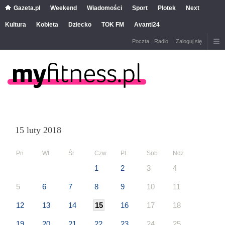
Gazeta.pl
Weekend
Wiadomości
Sport
Plotek
Next
Kultura
Kobieta
Dziecko
TOK FM
Avanti24
Poczta
Radio
Zaloguj się
15 luty 2018
Pn
Wt
Śr
Czw
Pt
Sob
Ndz
1
2
3
4
5
6
7
8
9
10
11
12
13
14
15
16
17
18
19
20
21
22
23
24
25