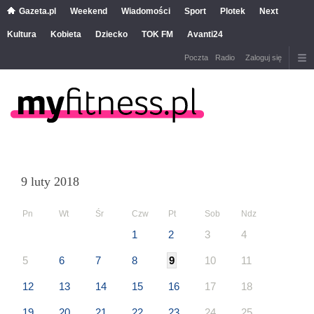
Gazeta.pl
Weekend
Wiadomości
Sport
Plotek
Next
Kultura
Kobieta
Dziecko
TOK FM
Avanti24
Poczta
Radio
Zaloguj się
9 luty 2018
Pn
Wt
Śr
Czw
Pt
Sob
Ndz
1
2
3
4
5
6
7
8
9
10
11
12
13
14
15
16
17
18
19
20
21
22
23
24
25