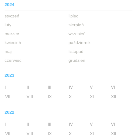
2024
styczeń
lipiec
luty
sierpień
marzec
wrzesień
kwiecień
październik
maj
listopad
czerwiec
grudzień
2023
I
II
III
IV
V
VI
VII
VIII
IX
X
XI
XII
2022
I
II
III
IV
V
VI
VII
VIII
IX
X
XI
XII