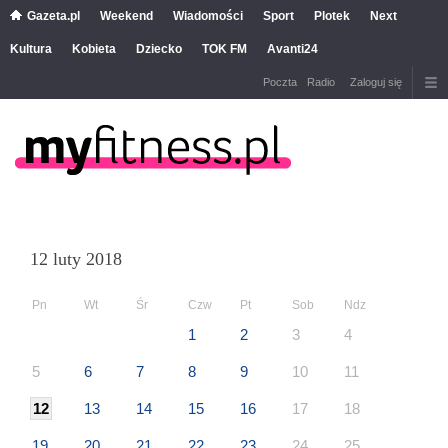
Gazeta.pl
Weekend
Wiadomości
Sport
Plotek
Next
Kultura
Kobieta
Dziecko
TOK FM
Avanti24
Poczta
Radio
Zaloguj się
12 luty 2018
Pn
Wt
Śr
Czw
Pt
Sob
Ndz
1
2
3
4
5
6
7
8
9
10
11
12
13
14
15
16
17
18
19
20
21
22
23
24
25