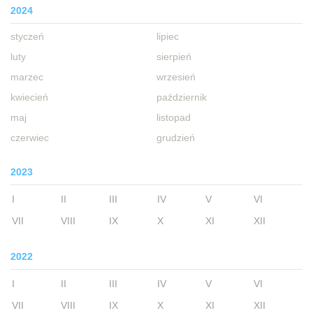
2024
styczeń
lipiec
luty
sierpień
marzec
wrzesień
kwiecień
październik
maj
listopad
czerwiec
grudzień
2023
I
II
III
IV
V
VI
VII
VIII
IX
X
XI
XII
2022
I
II
III
IV
V
VI
VII
VIII
IX
X
XI
XII