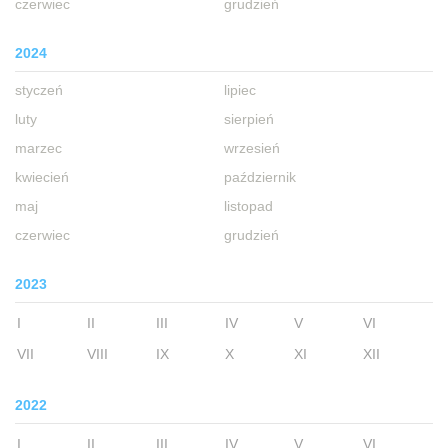
czerwiec
grudzień
2024
styczeń
lipiec
luty
sierpień
marzec
wrzesień
kwiecień
październik
maj
listopad
czerwiec
grudzień
2023
I
II
III
IV
V
VI
VII
VIII
IX
X
XI
XII
2022
I
II
III
IV
V
VI