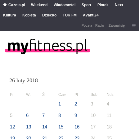
Gazeta.pl
Weekend
Wiadomości
Sport
Plotek
Next
Kultura
Kobieta
Dziecko
TOK FM
Avanti24
Poczta
Radio
Zaloguj się
26 luty 2018
Pn
Wt
Śr
Czw
Pt
Sob
Ndz
1
2
3
4
5
6
7
8
9
10
11
12
13
14
15
16
17
18
19
20
21
22
23
24
25