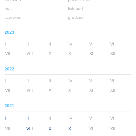
maj
listopad
czerwiec
grudzień
2023
I
II
III
IV
V
VI
VII
VIII
IX
X
XI
XII
2022
I
II
III
IV
V
VI
VII
VIII
IX
X
XI
XII
2021
I
II
III
IV
V
VI
VII
VIII
IX
X
XI
XII