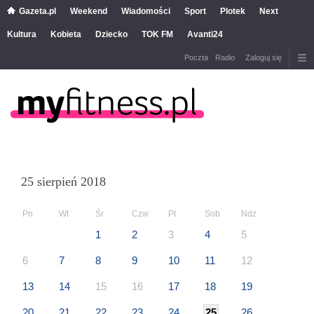
Gazeta.pl
Weekend
Wiadomości
Sport
Plotek
Next
Kultura
Kobieta
Dziecko
TOK FM
Avanti24
Poczta
Radio
Zaloguj się
25 sierpień 2018
Pn
Wt
Śr
Czw
Pt
Sob
Ndz
1
2
3
4
5
6
7
8
9
10
11
12
13
14
15
16
17
18
19
20
21
22
23
24
25
26