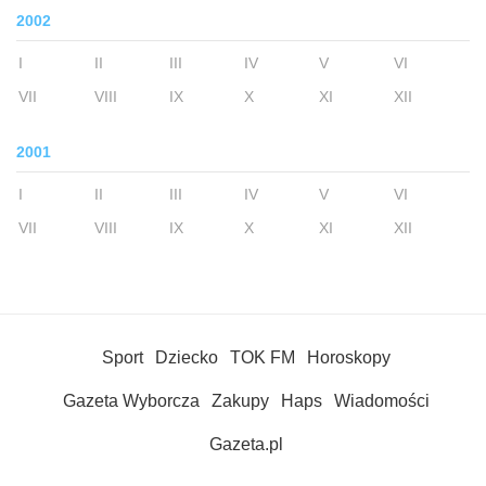
2002
I
II
III
IV
V
VI
VII
VIII
IX
X
XI
XII
2001
I
II
III
IV
V
VI
VII
VIII
IX
X
XI
XII
Sport
Dziecko
TOK FM
Horoskopy
Gazeta Wyborcza
Zakupy
Haps
Wiadomości
Gazeta.pl