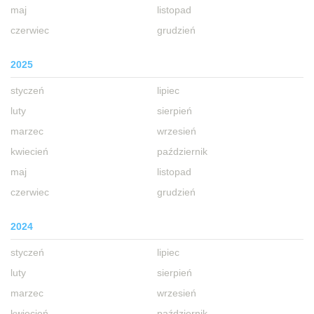
maj
listopad
czerwiec
grudzień
2025
styczeń
lipiec
luty
sierpień
marzec
wrzesień
kwiecień
październik
maj
listopad
czerwiec
grudzień
2024
styczeń
lipiec
luty
sierpień
marzec
wrzesień
kwiecień
październik