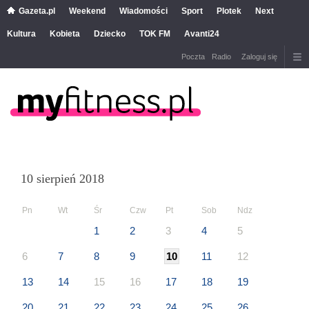
Gazeta.pl
Weekend
Wiadomości
Sport
Plotek
Next
Kultura
Kobieta
Dziecko
TOK FM
Avanti24
Poczta
Radio
Zaloguj się
10 sierpień 2018
Pn
Wt
Śr
Czw
Pt
Sob
Ndz
1
2
3
4
5
6
7
8
9
10
11
12
13
14
15
16
17
18
19
20
21
22
23
24
25
26