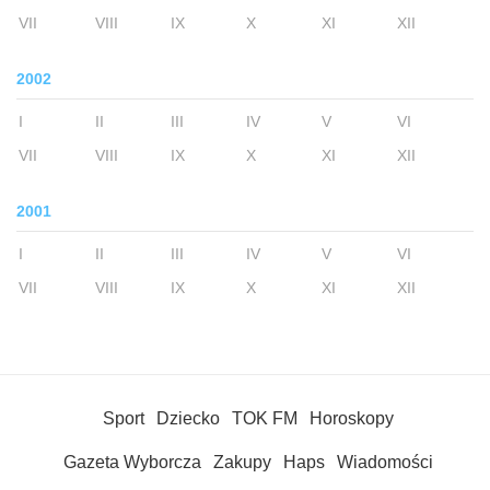
VII
VIII
IX
X
XI
XII
2002
I
II
III
IV
V
VI
VII
VIII
IX
X
XI
XII
2001
I
II
III
IV
V
VI
VII
VIII
IX
X
XI
XII
Sport
Dziecko
TOK FM
Horoskopy
Gazeta Wyborcza
Zakupy
Haps
Wiadomości