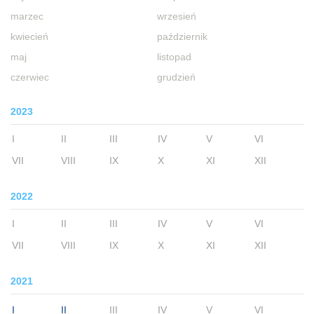
marzec
wrzesień
kwiecień
październik
maj
listopad
czerwiec
grudzień
2023
I
II
III
IV
V
VI
VII
VIII
IX
X
XI
XII
2022
I
II
III
IV
V
VI
VII
VIII
IX
X
XI
XII
2021
I
II
III
IV
V
VI