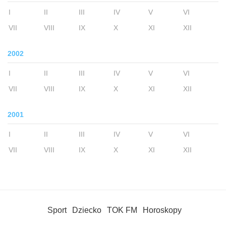
I
II
III
IV
V
VI
VII
VIII
IX
X
XI
XII
2002
I
II
III
IV
V
VI
VII
VIII
IX
X
XI
XII
2001
I
II
III
IV
V
VI
VII
VIII
IX
X
XI
XII
Sport
Dziecko
TOK FM
Horoskopy