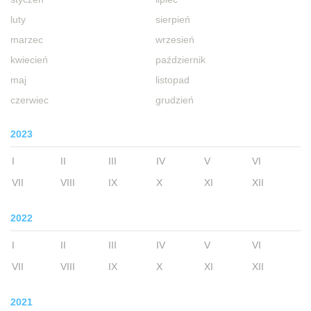
luty
sierpień
marzec
wrzesień
kwiecień
październik
maj
listopad
czerwiec
grudzień
2023
I
II
III
IV
V
VI
VII
VIII
IX
X
XI
XII
2022
I
II
III
IV
V
VI
VII
VIII
IX
X
XI
XII
2021