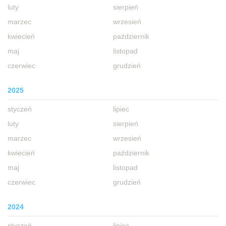
luty
sierpień
marzec
wrzesień
kwiecień
październik
maj
listopad
czerwiec
grudzień
2025
styczeń
lipiec
luty
sierpień
marzec
wrzesień
kwiecień
październik
maj
listopad
czerwiec
grudzień
2024
styczeń
lipiec