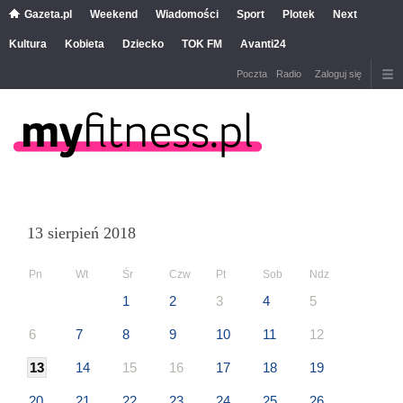
Gazeta.pl
Weekend
Wiadomości
Sport
Plotek
Next
Kultura
Kobieta
Dziecko
TOK FM
Avanti24
Poczta
Radio
Zaloguj się
13 sierpień 2018
Pn
Wt
Śr
Czw
Pt
Sob
Ndz
1
2
3
4
5
6
7
8
9
10
11
12
13
14
15
16
17
18
19
20
21
22
23
24
25
26