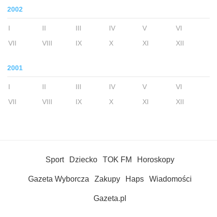
2002
I
II
III
IV
V
VI
VII
VIII
IX
X
XI
XII
2001
I
II
III
IV
V
VI
VII
VIII
IX
X
XI
XII
Sport
Dziecko
TOK FM
Horoskopy
Gazeta Wyborcza
Zakupy
Haps
Wiadomości
Gazeta.pl