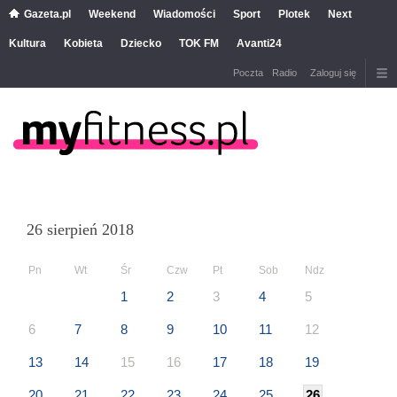
Gazeta.pl
Weekend
Wiadomości
Sport
Plotek
Next
Kultura
Kobieta
Dziecko
TOK FM
Avanti24
Poczta
Radio
Zaloguj się
26 sierpień 2018
Pn
Wt
Śr
Czw
Pt
Sob
Ndz
1
2
3
4
5
6
7
8
9
10
11
12
13
14
15
16
17
18
19
20
21
22
23
24
25
26