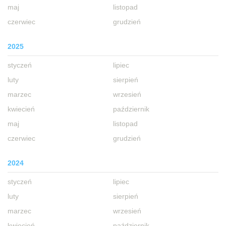
maj
listopad
czerwiec
grudzień
2025
styczeń
lipiec
luty
sierpień
marzec
wrzesień
kwiecień
październik
maj
listopad
czerwiec
grudzień
2024
styczeń
lipiec
luty
sierpień
marzec
wrzesień
kwiecień
październik