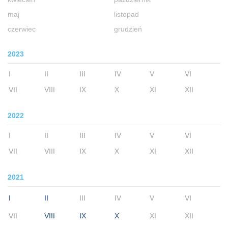
maj
listopad
czerwiec
grudzień
2023
I
II
III
IV
V
VI
VII
VIII
IX
X
XI
XII
2022
I
II
III
IV
V
VI
VII
VIII
IX
X
XI
XII
2021
I
II
III
IV
V
VI
VII
VIII
IX
X
XI
XII