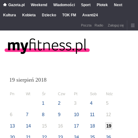
Gazeta.pl
Weekend
Wiadomości
Sport
Plotek
Next
Kultura
Kobieta
Dziecko
TOK FM
Avanti24
Poczta
Radio
Zaloguj się
19 sierpień 2018
Pn
Wt
Śr
Czw
Pt
Sob
Ndz
1
2
3
4
5
6
7
8
9
10
11
12
13
14
15
16
17
18
19
20
21
22
23
24
25
26