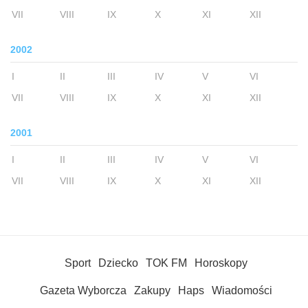
VII
VIII
IX
X
XI
XII
2002
I
II
III
IV
V
VI
VII
VIII
IX
X
XI
XII
2001
I
II
III
IV
V
VI
VII
VIII
IX
X
XI
XII
Sport
Dziecko
TOK FM
Horoskopy
Gazeta Wyborcza
Zakupy
Haps
Wiadomości