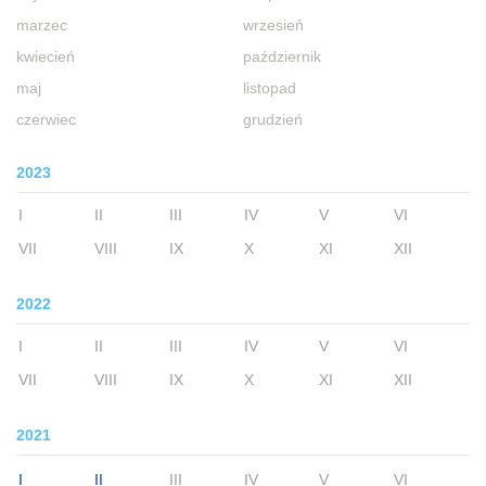
marzec
wrzesień
kwiecień
październik
maj
listopad
czerwiec
grudzień
2023
I
II
III
IV
V
VI
VII
VIII
IX
X
XI
XII
2022
I
II
III
IV
V
VI
VII
VIII
IX
X
XI
XII
2021
I
II
III
IV
V
VI