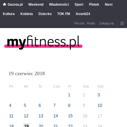
Gazeta.pl
Weekend
Wiadomości
Sport
Plotek
Next
Kultura
Kobieta
Dziecko
TOK FM
Avanti24
Poczta
Radio
Zaloguj się
19 czerwiec 2018
Pn
Wt
Śr
Czw
Pt
Sob
Ndz
1
2
3
4
5
6
7
8
9
10
11
12
13
14
15
16
17
18
19
20
21
22
23
24