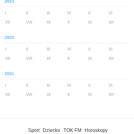
2003
I
II
III
IV
V
VI
VII
VIII
IX
X
XI
XII
2002
I
II
III
IV
V
VI
VII
VIII
IX
X
XI
XII
2001
I
II
III
IV
V
VI
VII
VIII
IX
X
XI
XII
Sport
Dziecko
TOK FM
Horoskopy