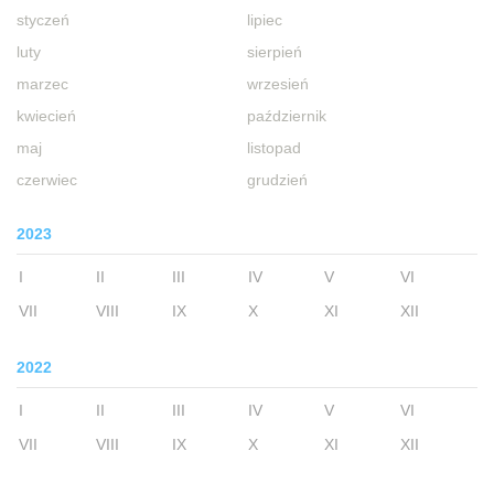
styczeń
lipiec
luty
sierpień
marzec
wrzesień
kwiecień
październik
maj
listopad
czerwiec
grudzień
2023
I
II
III
IV
V
VI
VII
VIII
IX
X
XI
XII
2022
I
II
III
IV
V
VI
VII
VIII
IX
X
XI
XII