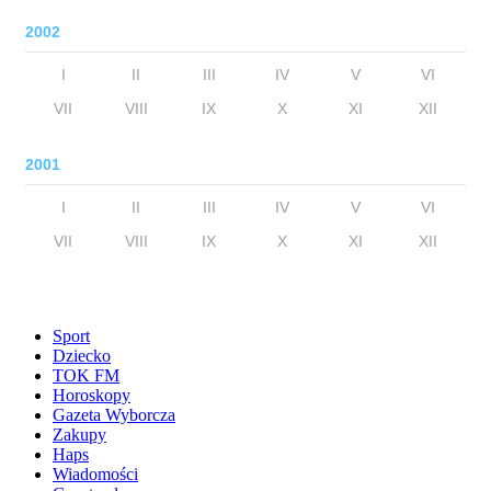
2002
I
II
III
IV
V
VI
VII
VIII
IX
X
XI
XII
2001
I
II
III
IV
V
VI
VII
VIII
IX
X
XI
XII
Sport
Dziecko
TOK FM
Horoskopy
Gazeta Wyborcza
Zakupy
Haps
Wiadomości