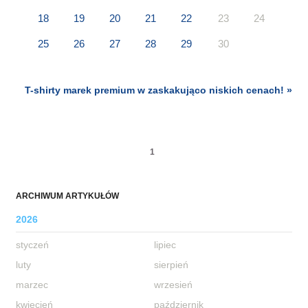
18
19
20
21
22
23
24
25
26
27
28
29
30
T-shirty marek premium w zaskakująco niskich cenach! »
1
ARCHIWUM ARTYKUŁÓW
2026
styczeń
lipiec
luty
sierpień
marzec
wrzesień
kwiecień
październik