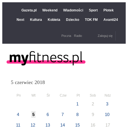
Gazeta.pl
Weekend
Wiadomości
Sport
Plotek
Next
Kultura
Kobieta
Dziecko
TOK FM
Avanti24
Poczta
Radio
Zaloguj się
5 czerwiec 2018
Pn
Wt
Śr
Czw
Pt
Sob
Ndz
1
2
3
4
5
6
7
8
9
10
11
12
13
14
15
16
17