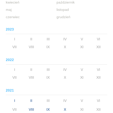
kwiecień
październik
maj
listopad
czerwiec
grudzień
2023
I
II
III
IV
V
VI
VII
VIII
IX
X
XI
XII
2022
I
II
III
IV
V
VI
VII
VIII
IX
X
XI
XII
2021
I
II
III
IV
V
VI
VII
VIII
IX
X
XI
XII