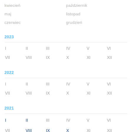
kwiecień
październik
maj
listopad
czerwiec
grudzień
2023
I
II
III
IV
V
VI
VII
VIII
IX
X
XI
XII
2022
I
II
III
IV
V
VI
VII
VIII
IX
X
XI
XII
2021
I
II
III
IV
V
VI
VII
VIII
IX
X
XI
XII