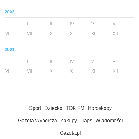
2002
I
II
III
IV
V
VI
VII
VIII
IX
X
XI
XII
2001
I
II
III
IV
V
VI
VII
VIII
IX
X
XI
XII
Sport
Dziecko
TOK FM
Horoskopy
Gazeta Wyborcza
Zakupy
Haps
Wiadomości
Gazeta.pl