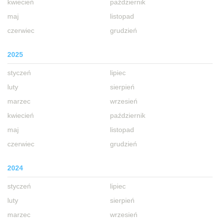
kwiecień
październik
maj
listopad
czerwiec
grudzień
2025
styczeń
lipiec
luty
sierpień
marzec
wrzesień
kwiecień
październik
maj
listopad
czerwiec
grudzień
2024
styczeń
lipiec
luty
sierpień
marzec
wrzesień