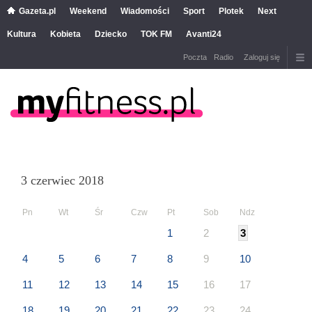
Gazeta.pl
Weekend
Wiadomości
Sport
Plotek
Next
Kultura
Kobieta
Dziecko
TOK FM
Avanti24
Poczta
Radio
Zaloguj się
3 czerwiec 2018
Pn
Wt
Śr
Czw
Pt
Sob
Ndz
1
2
3
4
5
6
7
8
9
10
11
12
13
14
15
16
17
18
19
20
21
22
23
24