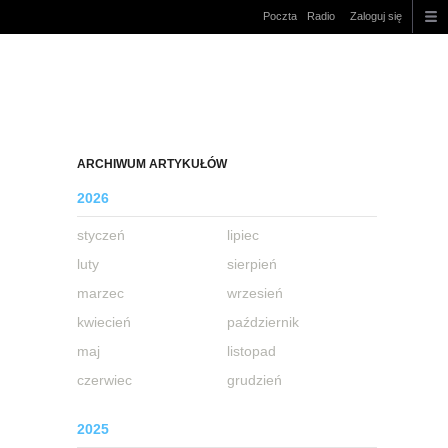
Poczta
Radio
Zaloguj się
ARCHIWUM ARTYKUŁÓW
2026
styczeń
lipiec
luty
sierpień
marzec
wrzesień
kwiecień
październik
maj
listopad
czerwiec
grudzień
2025