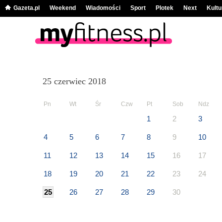
Gazeta.pl
Weekend
Wiadomości
Sport
Plotek
Next
Kultu
25 czerwiec 2018
Pn
Wt
Śr
Czw
Pt
Sob
Ndz
1
2
3
4
5
6
7
8
9
10
11
12
13
14
15
16
17
18
19
20
21
22
23
24
25
26
27
28
29
30