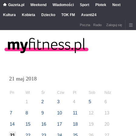
Gazeta.pl
Weekend
Wiadomości
Sport
Plotek
Next
Kultura
Kobieta
Dziecko
TOK FM
Avanti24
Poczta
Radio
Zaloguj się
21 maj 2018
Pn
Wt
Śr
Czw
Pt
Sob
Ndz
1
2
3
4
5
6
7
8
9
10
11
12
13
14
15
16
17
18
19
20
21
22
23
24
25
26
27