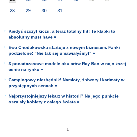
28
29
30
31
Kiedyś szczyt kiczu, a teraz totalny hit! Te klapki to
absolutny must have »
Ewa Chodakowska startuje z nowym biznesem. Fanki
podzielone: "Nie tak się umawiałyśmy!" »
3 ponadczasowe modele okularów Ray Ban w najniższej
cenie na rynku »
Campingowy niezbędnik! Namioty, śpiwory i karimaty w
przystępnych cenach »
Najprzystojniejszy lekarz w historii? Na jego punkcie
oszalały kobiety z całego świata »
1