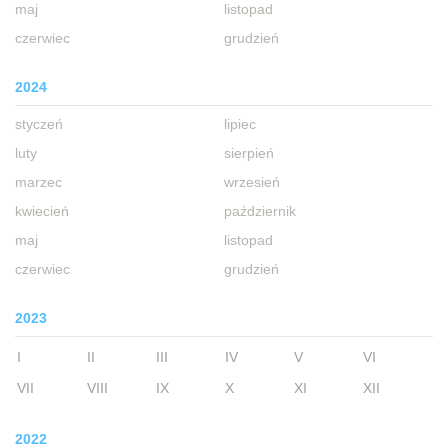
maj
listopad
czerwiec
grudzień
2024
styczeń
lipiec
luty
sierpień
marzec
wrzesień
kwiecień
październik
maj
listopad
czerwiec
grudzień
2023
I
II
III
IV
V
VI
VII
VIII
IX
X
XI
XII
2022