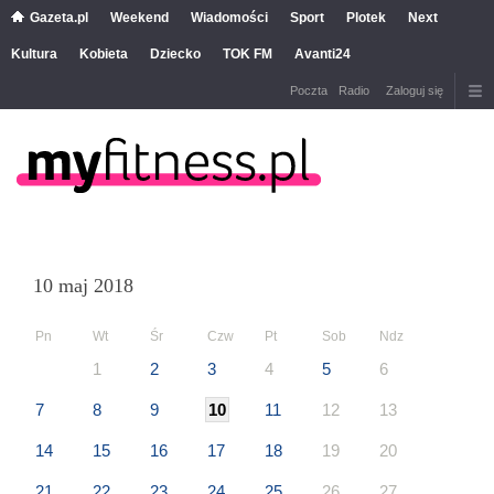
Gazeta.pl
Weekend
Wiadomości
Sport
Plotek
Next
Kultura
Kobieta
Dziecko
TOK FM
Avanti24
Poczta
Radio
Zaloguj się
10 maj 2018
Pn
Wt
Śr
Czw
Pt
Sob
Ndz
1
2
3
4
5
6
7
8
9
10
11
12
13
14
15
16
17
18
19
20
21
22
23
24
25
26
27