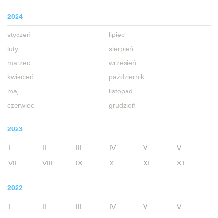
2024
styczeń
lipiec
luty
sierpień
marzec
wrzesień
kwiecień
październik
maj
listopad
czerwiec
grudzień
2023
I
II
III
IV
V
VI
VII
VIII
IX
X
XI
XII
2022
I
II
III
IV
V
VI