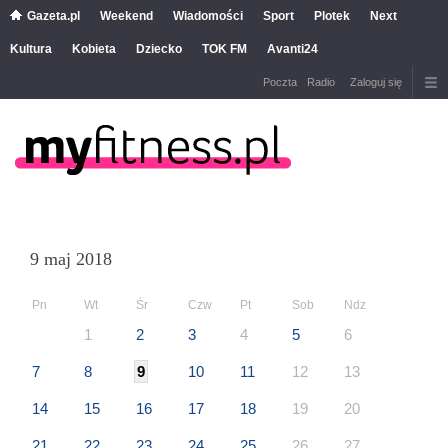
Gazeta.pl
Weekend
Wiadomości
Sport
Plotek
Next
Kultura
Kobieta
Dziecko
TOK FM
Avanti24
Poczta
Radio
Zaloguj się
9 maj 2018
Pn
Wt
Śr
Czw
Pt
Sob
Ndz
1
2
3
4
5
6
7
8
9
10
11
12
13
14
15
16
17
18
19
20
21
22
23
24
25
26
27