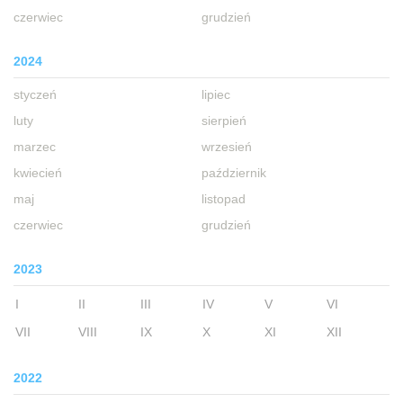
czerwiec
grudzień
2024
styczeń
lipiec
luty
sierpień
marzec
wrzesień
kwiecień
październik
maj
listopad
czerwiec
grudzień
2023
I
II
III
IV
V
VI
VII
VIII
IX
X
XI
XII
2022