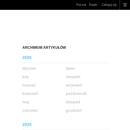
Poczta
Radio
Zaloguj się
ARCHIWUM ARTYKUŁÓW
2026
styczeń
lipiec
luty
sierpień
marzec
wrzesień
kwiecień
październik
maj
listopad
czerwiec
grudzień
2025