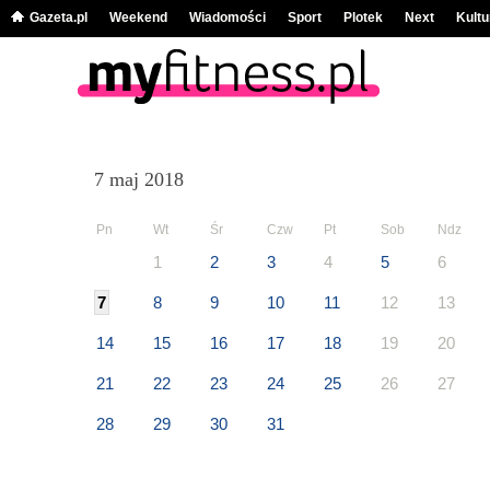
Gazeta.pl
Weekend
Wiadomości
Sport
Plotek
Next
Kultu
7 maj 2018
Pn
Wt
Śr
Czw
Pt
Sob
Ndz
1
2
3
4
5
6
7
8
9
10
11
12
13
14
15
16
17
18
19
20
21
22
23
24
25
26
27
28
29
30
31