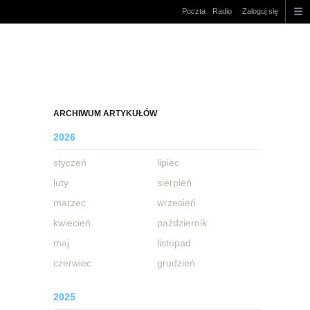
Poczta
Radio
Zaloguj się
ARCHIWUM ARTYKUŁÓW
2026
styczeń
lipiec
luty
sierpień
marzec
wrzesień
kwiecień
październik
maj
listopad
czerwiec
grudzień
2025