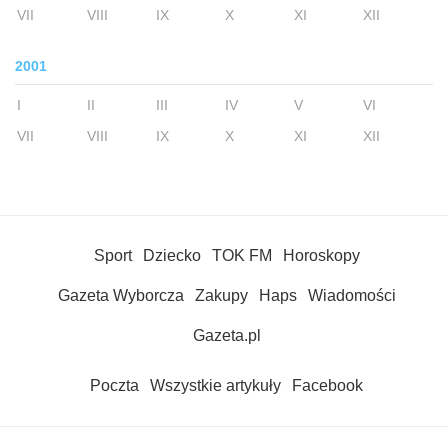
VII
VIII
IX
X
XI
XII
2001
I
II
III
IV
V
VI
VII
VIII
IX
X
XI
XII
Sport
Dziecko
TOK FM
Horoskopy
Gazeta Wyborcza
Zakupy
Haps
Wiadomości
Gazeta.pl
Poczta
Wszystkie artykuły
Facebook