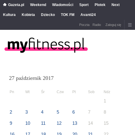
Gazeta.pl
Weekend
Wiadomości
Sport
Plotek
Next
Kultura
Kobieta
Dziecko
TOK FM
Avanti24
Poczta
Radio
Zaloguj się
27 październik 2017
Pn
Wt
Śr
Czw
Pt
Sob
Ndz
1
2
3
4
5
6
7
8
9
10
11
12
13
14
15
16
17
18
19
20
21
22