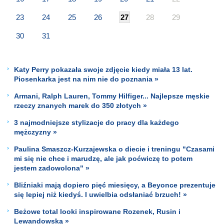
23
24
25
26
27
28
29
30
31
Katy Perry pokazała swoje zdjęcie kiedy miała 13 lat.
Piosenkarka jest na nim nie do poznania »
Armani, Ralph Lauren, Tommy Hilfiger... Najlepsze męskie
rzeczy znanych marek do 350 złotych »
3 najmodniejsze stylizacje do pracy dla każdego
mężczyzny »
Paulina Smaszcz-Kurzajewska o diecie i treningu "Czasami
mi się nie chce i marudzę, ale jak poćwiczę to potem
jestem zadowolona" »
Bliźniaki mają dopiero pięć miesięcy, a Beyonce prezentuje
się lepiej niż kiedyś. I uwielbia odsłaniać brzuch! »
Beżowe total looki inspirowane Rozenek, Rusin i
Lewandowską »