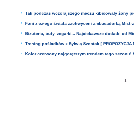
Tak podczas wczorajszego meczu kibicowały żony piłk
Fani z całego świata zachwyceni ambasadorką Mistrz
Biżuteria, buty, zegarki... Najciekawsze dodatki od 
Trening pośladków z Sylwią Szostak [ PROPOZYCJA
Kolor czerwony najgorętszym trendem tego sezonu! S
1