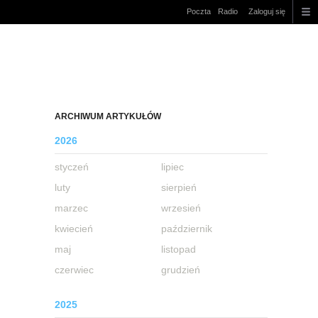
Poczta
Radio
Zaloguj się
ARCHIWUM ARTYKUŁÓW
2026
styczeń
lipiec
luty
sierpień
marzec
wrzesień
kwiecień
październik
maj
listopad
czerwiec
grudzień
2025