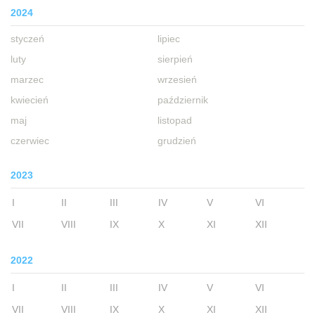
2024
styczeń
lipiec
luty
sierpień
marzec
wrzesień
kwiecień
październik
maj
listopad
czerwiec
grudzień
2023
I
II
III
IV
V
VI
VII
VIII
IX
X
XI
XII
2022
I
II
III
IV
V
VI
VII
VIII
IX
X
XI
XII