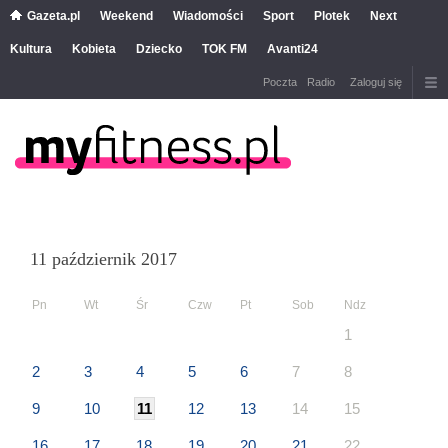
Gazeta.pl
Weekend
Wiadomości
Sport
Plotek
Next
Kultura
Kobieta
Dziecko
TOK FM
Avanti24
Poczta
Radio
Zaloguj się
11 październik 2017
Pn
Wt
Śr
Czw
Pt
Sob
Ndz
1
2
3
4
5
6
7
8
9
10
11
12
13
14
15
16
17
18
19
20
21
22