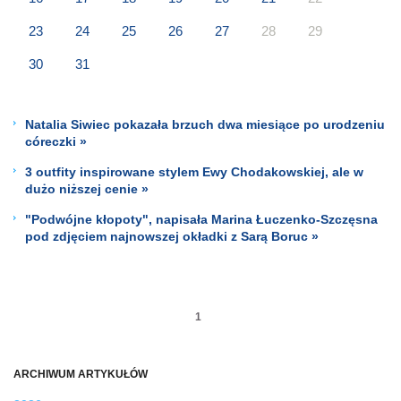
23
24
25
26
27
28
29
30
31
Natalia Siwiec pokazała brzuch dwa miesiące po urodzeniu
córeczki »
3 outfity inspirowane stylem Ewy Chodakowskiej, ale w
dużo niższej cenie »
"Podwójne kłopoty", napisała Marina Łuczenko-Szczęsna
pod zdjęciem najnowszej okładki z Sarą Boruc »
1
ARCHIWUM ARTYKUŁÓW