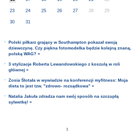
23
24
25
26
27
28
29
30
31
Polski piłkarz grający w Southampton pokazał swoją
dziewczynę. Czy piękna fotomodelka będzie kolejną znaną,
polską WAG? »
3 stylizacje Roberta Lewandowskiego z koszulą w roli
głównej »
Zosia Ślotała w wywiadzie na konferencji myfitness: Moja
dieta to jest tzw. "zdrowo- rozsądkowa" »
Natalia Jakuła zdradza nam swój sposób na szczupłą
sylwetkę! »
1