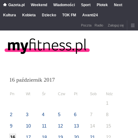
Gazeta.pl
Weekend
Wiadomości
Sport
Plotek
Next
Kultura
Kobieta
Dziecko
TOK FM
Avanti24
Poczta
Radio
Zaloguj się
16 październik 2017
Pn
Wt
Śr
Czw
Pt
Sob
Ndz
1
2
3
4
5
6
7
8
9
10
11
12
13
14
15
16
17
18
19
20
21
22