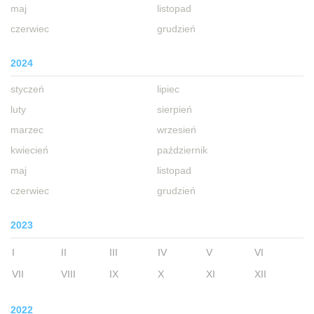
maj
listopad
czerwiec
grudzień
2024
styczeń
lipiec
luty
sierpień
marzec
wrzesień
kwiecień
październik
maj
listopad
czerwiec
grudzień
2023
I
II
III
IV
V
VI
VII
VIII
IX
X
XI
XII
2022