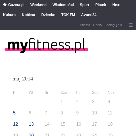
Gazeta.pl
Weekend
Wiadomości
Sport
Plotek
Next
Kultura
Kobieta
Dziecko
TOK FM
Avanti24
Poczta
Radio
Zaloguj się
maj 2014
Pn
Wt
Śr
Czw
Pt
Sob
Ndz
1
2
3
4
5
6
7
8
9
10
11
12
13
14
15
16
17
18
19
20
21
22
23
24
25