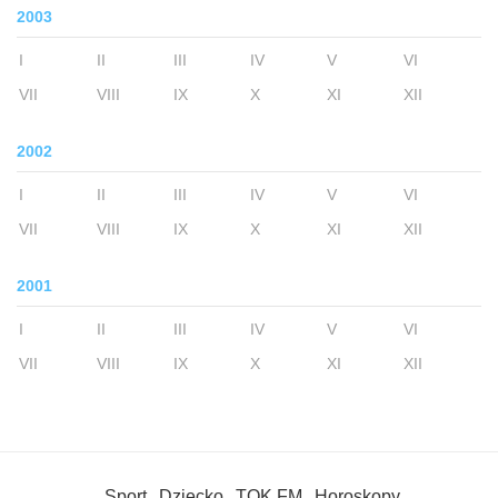
2003
I
II
III
IV
V
VI
VII
VIII
IX
X
XI
XII
2002
I
II
III
IV
V
VI
VII
VIII
IX
X
XI
XII
2001
I
II
III
IV
V
VI
VII
VIII
IX
X
XI
XII
Sport
Dziecko
TOK FM
Horoskopy