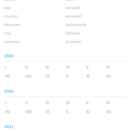
luty
sierpień
marzec
wrzesień
kwiecień
październik
maj
listopad
czerwiec
grudzień
2023
I
II
III
IV
V
VI
VII
VIII
IX
X
XI
XII
2022
I
II
III
IV
V
VI
VII
VIII
IX
X
XI
XII
2021