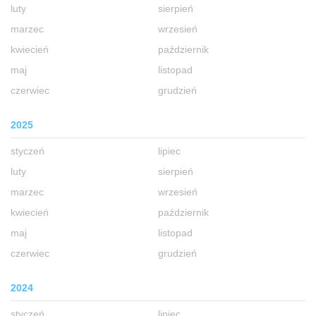
luty
sierpień
marzec
wrzesień
kwiecień
październik
maj
listopad
czerwiec
grudzień
2025
styczeń
lipiec
luty
sierpień
marzec
wrzesień
kwiecień
październik
maj
listopad
czerwiec
grudzień
2024
styczeń
lipiec