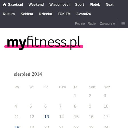
Gazeta.pl
Weekend
Wiadomości
Sport
Plotek
Next
Kultura
Kobieta
Dziecko
TOK FM
Avanti24
Poczta
Radio
Zaloguj się
sierpień 2014
Pn
Wt
Śr
Czw
Pt
Sob
Ndz
1
2
3
4
5
6
7
8
9
10
11
12
13
14
15
16
17
18
19
20
21
22
23
24