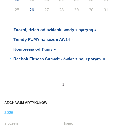
25
26
27
28
29
30
31
Zacznij dzień od szklanki wody z cytryną »
Trendy PUMY na sezon AW14 »
Kompresja od Pumy »
Reebok Fitness Summit - ćwicz z najlepszymi »
1
ARCHIWUM ARTYKUŁÓW
2026
styczeń
lipiec