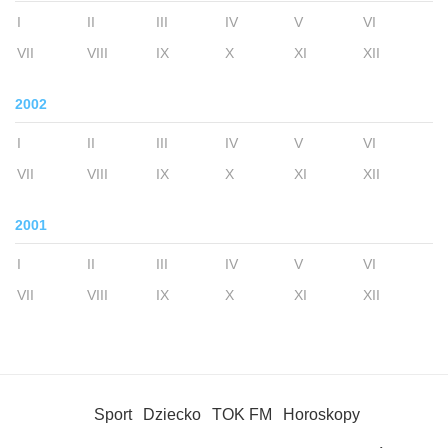
I
II
III
IV
V
VI
VII
VIII
IX
X
XI
XII
2002
I
II
III
IV
V
VI
VII
VIII
IX
X
XI
XII
2001
I
II
III
IV
V
VI
VII
VIII
IX
X
XI
XII
Sport
Dziecko
TOK FM
Horoskopy