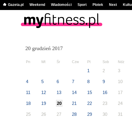
Gazeta.pl
Weekend
Wiadomości
Sport
Plotek
Next
Kultu
20 grudzień 2017
Pn
Wt
Śr
Czw
Pt
Sob
Ndz
1
2
3
4
5
6
7
8
9
10
11
12
13
14
15
16
17
18
19
20
21
22
23
24
25
26
27
28
29
30
31