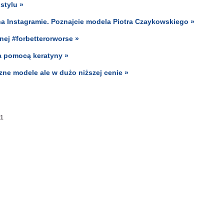
stylu »
na Instagramie. Poznajcie modela Piotra Czaykowskiego »
nej #forbetterorworse »
a pomocą keratyny »
zne modele ale w dużo niższej cenie »
1