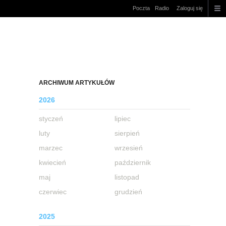
Poczta
Radio
Zaloguj się
ARCHIWUM ARTYKUŁÓW
2026
styczeń
lipiec
luty
sierpień
marzec
wrzesień
kwiecień
październik
maj
listopad
czerwiec
grudzień
2025