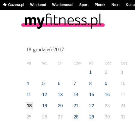
Gazeta.pl
Weekend
Wiadomości
Sport
Plotek
Next
Kultu
18 grudzień 2017
Pn
Wt
Śr
Czw
Pt
Sob
Ndz
1
2
3
4
5
6
7
8
9
10
11
12
13
14
15
16
17
18
19
20
21
22
23
24
25
26
27
28
29
30
31