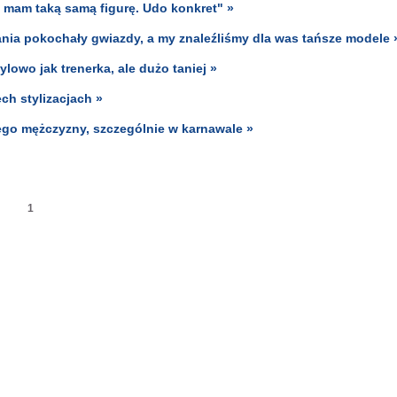
y mam taką samą figurę. Udo konkret" »
nia pokochały gwiazdy, a my znaleźliśmy dla was tańsze modele 
lowo jak trenerka, ale dużo taniej »
ch stylizacjach »
ego mężczyzny, szczególnie w karnawale »
1