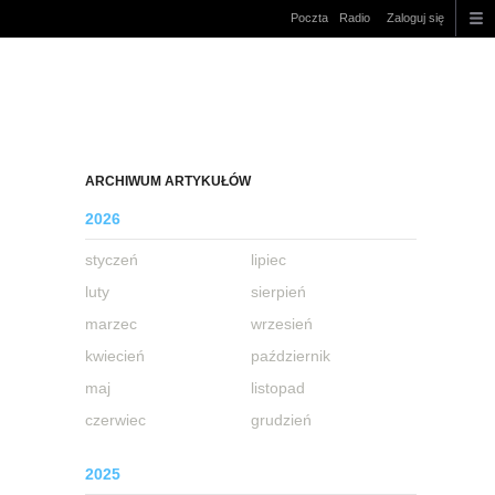
Poczta
Radio
Zaloguj się
ARCHIWUM ARTYKUŁÓW
2026
styczeń
lipiec
luty
sierpień
marzec
wrzesień
kwiecień
październik
maj
listopad
czerwiec
grudzień
2025