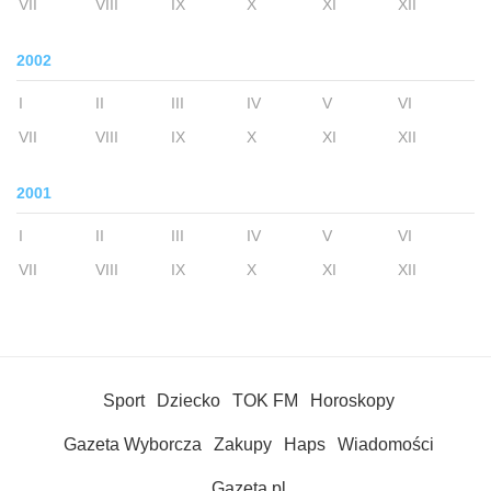
VII
VIII
IX
X
XI
XII
2002
I
II
III
IV
V
VI
VII
VIII
IX
X
XI
XII
2001
I
II
III
IV
V
VI
VII
VIII
IX
X
XI
XII
Sport
Dziecko
TOK FM
Horoskopy
Gazeta Wyborcza
Zakupy
Haps
Wiadomości
Gazeta.pl