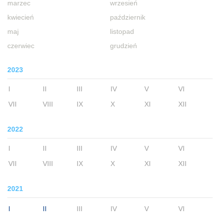
marzec
wrzesień
kwiecień
październik
maj
listopad
czerwiec
grudzień
2023
I
II
III
IV
V
VI
VII
VIII
IX
X
XI
XII
2022
I
II
III
IV
V
VI
VII
VIII
IX
X
XI
XII
2021
I
II
III
IV
V
VI