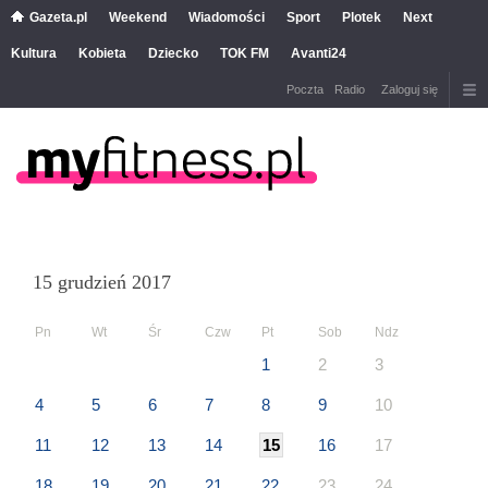
Gazeta.pl
Weekend
Wiadomości
Sport
Plotek
Next
Kultura
Kobieta
Dziecko
TOK FM
Avanti24
Poczta
Radio
Zaloguj się
15 grudzień 2017
Pn
Wt
Śr
Czw
Pt
Sob
Ndz
1
2
3
4
5
6
7
8
9
10
11
12
13
14
15
16
17
18
19
20
21
22
23
24