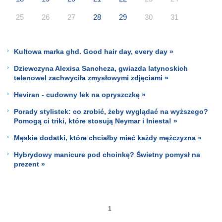
25
26
27
28
29
30
31
Kultowa marka ghd. Good hair day, every day »
Dziewczyna Alexisa Sancheza, gwiazda latynoskich
telenowel zachwyciła zmysłowymi zdjęciami »
Heviran - cudowny lek na opryszczkę »
Porady stylistek: co zrobić, żeby wyglądać na wyższego?
Pomogą ci triki, które stosują Neymar i Iniesta! »
Męskie dodatki, które chciałby mieć każdy mężczyzna »
Hybrydowy manicure pod choinkę? Świetny pomysł na
prezent »
1