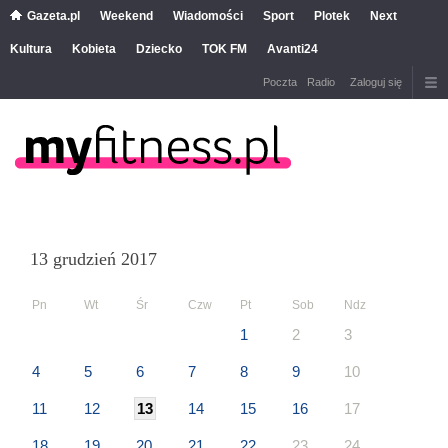
Gazeta.pl
Weekend
Wiadomości
Sport
Plotek
Next
Kultura
Kobieta
Dziecko
TOK FM
Avanti24
Poczta
Radio
Zaloguj się
13 grudzień 2017
Pn
Wt
Śr
Czw
Pt
Sob
Ndz
1
2
3
4
5
6
7
8
9
10
11
12
13
14
15
16
17
18
19
20
21
22
23
24