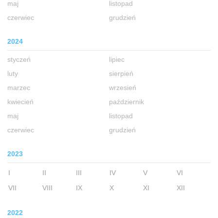
maj
listopad
czerwiec
grudzień
2024
styczeń
lipiec
luty
sierpień
marzec
wrzesień
kwiecień
październik
maj
listopad
czerwiec
grudzień
2023
I
II
III
IV
V
VI
VII
VIII
IX
X
XI
XII
2022