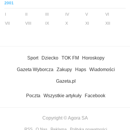
2001
I
II
III
IV
V
VI
VII
VIII
IX
X
XI
XII
Sport
Dziecko
TOK FM
Horoskopy
Gazeta Wyborcza
Zakupy
Haps
Wiadomości
Gazeta.pl
Poczta
Wszystkie artykuły
Facebook
Copyright © Agora SA
RSS
O Nas
Reklama
Polityka prywatności