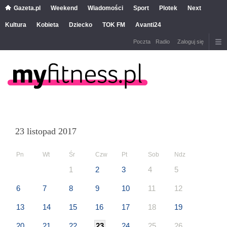
Gazeta.pl
Weekend
Wiadomości
Sport
Plotek
Next
Kultura
Kobieta
Dziecko
TOK FM
Avanti24
Poczta
Radio
Zaloguj się
23 listopad 2017
Pn
Wt
Śr
Czw
Pt
Sob
Ndz
1
2
3
4
5
6
7
8
9
10
11
12
13
14
15
16
17
18
19
20
21
22
23
24
25
26