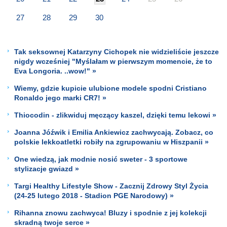
27
28
29
30
Tak seksownej Katarzyny Cichopek nie widzieliście jeszcze
nigdy wcześniej "Myślałam w pierwszym momencie, że to
Eva Longoria. ..wow!" »
Wiemy, gdzie kupicie ulubione modele spodni Cristiano
Ronaldo jego marki CR7! »
Thiocodin - zlikwiduj męczący kaszel, dzięki temu lekowi »
Joanna Jóźwik i Emilia Ankiewicz zachwycają. Zobacz, co
polskie lekkoatletki robiły na zgrupowaniu w Hiszpanii »
One wiedzą, jak modnie nosić sweter - 3 sportowe
stylizacje gwiazd »
Targi Healthy Lifestyle Show - Zacznij Zdrowy Styl Życia
(24-25 lutego 2018 - Stadion PGE Narodowy) »
Rihanna znowu zachwyca! Bluzy i spodnie z jej kolekcji
skradną twoje serce »