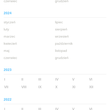
czerwiec
grudzień
2024
styczeń
lipiec
luty
sierpień
marzec
wrzesień
kwiecień
październik
maj
listopad
czerwiec
grudzień
2023
I
II
III
IV
V
VI
VII
VIII
IX
X
XI
XII
2022
I
II
III
IV
V
VI