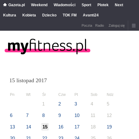
Gazeta.pl
Weekend
Wiadomości
Sport
Plotek
Next
Kultura
Kobieta
Dziecko
TOK FM
Avanti24
Poczta
Radio
Zaloguj się
15 listopad 2017
Pn
Wt
Śr
Czw
Pt
Sob
Ndz
1
2
3
4
5
6
7
8
9
10
11
12
13
14
15
16
17
18
19
20
21
22
23
24
25
26