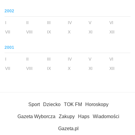
2002
I
II
III
IV
V
VI
VII
VIII
IX
X
XI
XII
2001
I
II
III
IV
V
VI
VII
VIII
IX
X
XI
XII
Sport
Dziecko
TOK FM
Horoskopy
Gazeta Wyborcza
Zakupy
Haps
Wiadomości
Gazeta.pl