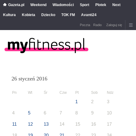
Gazeta.pl
Weekend
Wiadomości
Sport
Plotek
Next
Kultura
Kobieta
Dziecko
TOK FM
Avanti24
Poczta
Radio
Zaloguj się
26 styczeń 2016
Pn
Wt
Śr
Czw
Pt
Sob
Ndz
1
2
3
4
5
6
7
8
9
10
11
12
13
14
15
16
17
18
19
20
21
22
23
24