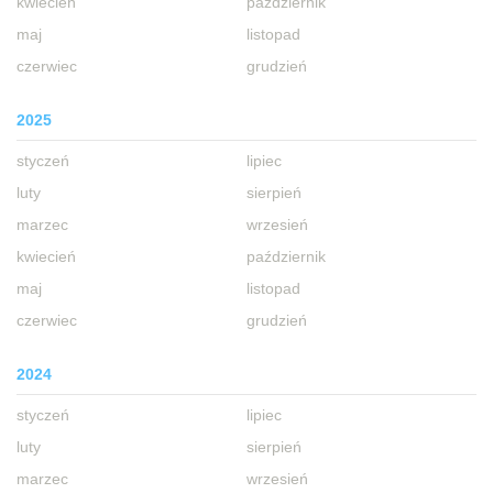
kwiecień
październik
maj
listopad
czerwiec
grudzień
2025
styczeń
lipiec
luty
sierpień
marzec
wrzesień
kwiecień
październik
maj
listopad
czerwiec
grudzień
2024
styczeń
lipiec
luty
sierpień
marzec
wrzesień