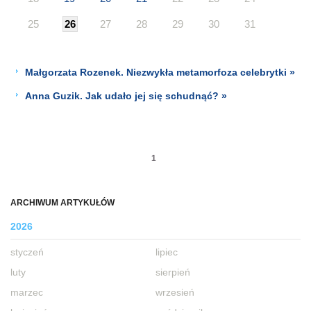
25
26
27
28
29
30
31
Małgorzata Rozenek. Niezwykła metamorfoza celebrytki »
Anna Guzik. Jak udało jej się schudnąć? »
1
ARCHIWUM ARTYKUŁÓW
2026
styczeń
lipiec
luty
sierpień
marzec
wrzesień