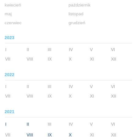
kwiecień
październik
maj
listopad
czerwiec
grudzień
2023
I
II
III
IV
V
VI
VII
VIII
IX
X
XI
XII
2022
I
II
III
IV
V
VI
VII
VIII
IX
X
XI
XII
2021
I
II
III
IV
V
VI
VII
VIII
IX
X
XI
XII