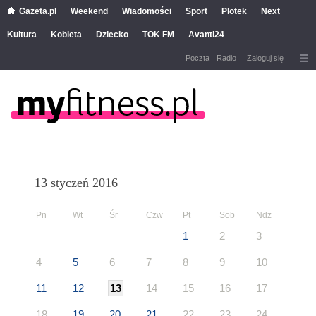
Gazeta.pl
Weekend
Wiadomości
Sport
Plotek
Next
Kultura
Kobieta
Dziecko
TOK FM
Avanti24
Poczta
Radio
Zaloguj się
13 styczeń 2016
Pn
Wt
Śr
Czw
Pt
Sob
Ndz
1
2
3
4
5
6
7
8
9
10
11
12
13
14
15
16
17
18
19
20
21
22
23
24