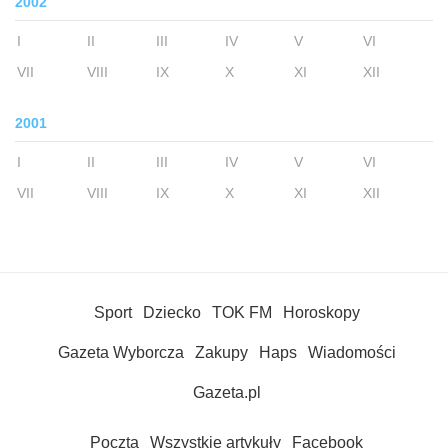
2002
I
II
III
IV
V
VI
VII
VIII
IX
X
XI
XII
2001
I
II
III
IV
V
VI
VII
VIII
IX
X
XI
XII
Sport
Dziecko
TOK FM
Horoskopy
Gazeta Wyborcza
Zakupy
Haps
Wiadomości
Gazeta.pl
Poczta
Wszystkie artykuły
Facebook