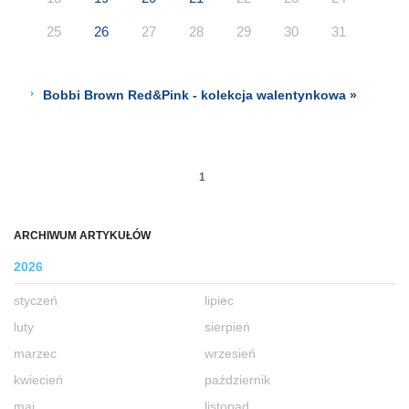
25
26
27
28
29
30
31
Bobbi Brown Red&Pink - kolekcja walentynkowa »
1
ARCHIWUM ARTYKUŁÓW
2026
styczeń
lipiec
luty
sierpień
marzec
wrzesień
kwiecień
październik
maj
listopad