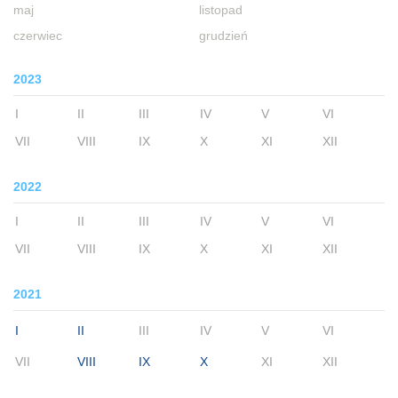
maj
listopad
czerwiec
grudzień
2023
I
II
III
IV
V
VI
VII
VIII
IX
X
XI
XII
2022
I
II
III
IV
V
VI
VII
VIII
IX
X
XI
XII
2021
I
II
III
IV
V
VI
VII
VIII
IX
X
XI
XII